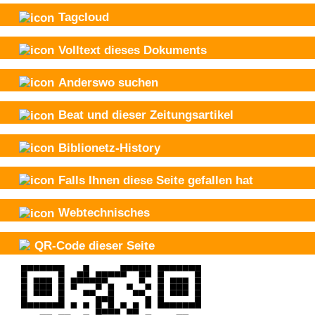
Tagcloud
Volltext dieses Dokuments
Anderswo suchen
Beat und
dieser Zeitungsartikel
Biblionetz-History
Falls Ihnen diese Seite gefallen hat
Webtechnisches
QR-Code dieser Seite