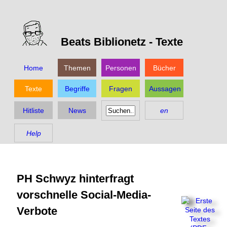
Beats Biblionetz -
Texte
Home
Themen
Personen
Bücher
Texte
Begriffe
Fragen
Aussagen
Hitliste
News
en
Help
PH Schwyz hinterfragt
vorschnelle Social-Media-
Verbote