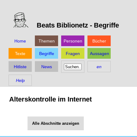
Beats Biblionetz -
Begriffe
Home
Themen
Personen
Bücher
Texte
Begriffe
Fragen
Aussagen
Hitliste
News
en
Help
Alterskontrolle im Internet
Alle Abschnitte anzeigen