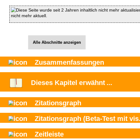
Diese Seite wurde seit 2 Jahren inhaltlich nicht mehr aktualisie
nicht mehr aktuell.
Alle Abschnitte anzeigen
Zusammenfassungen
Dieses Kapitel
erwähnt
...
Zitationsgraph
Zitationsgraph
(Beta-Test mit vis.
Zeitleiste