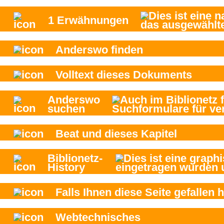
1
Erwähnungen
Anderswo finden
Volltext dieses Dokuments
Anderswo
suchen
Beat und
dieses Kapitel
Biblionetz-
History
Falls Ihnen diese Seite gefallen h
Webtechnisches