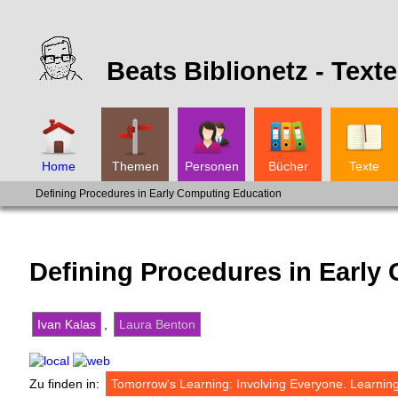
Beats Biblionetz -
Texte
Home
Themen
Personen
Bücher
Texte
Defining Procedures in Early Computing Education
Defining Procedures in Early
Ivan Kalas
,
Laura Benton
Zu finden in:
Tomorrow's Learning: Involving Everyone. Learnin