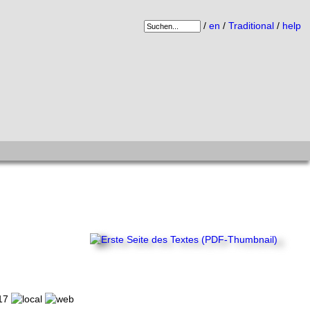
/
en
/
Traditional
/
help
017