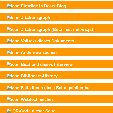
Einträge in Beats Blog
Zitationsgraph
Zitationsgraph
(Beta-Test mit vis.js)
Volltext dieses Dokuments
Anderswo suchen
Beat und
dieses Interview
Biblionetz-History
Falls Ihnen diese Seite gefallen hat
Webtechnisches
QR-Code dieser Seite