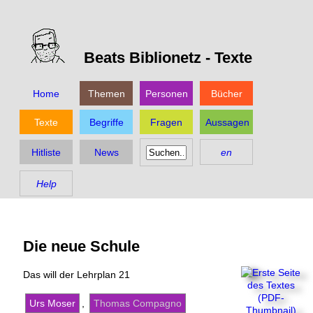
Beats Biblionetz -
Texte
Home
Themen
Personen
Bücher
Texte
Begriffe
Fragen
Aussagen
Hitliste
News
en
Help
Die neue Schule
Das will der Lehrplan 21
Urs Moser
,
Thomas Compagno