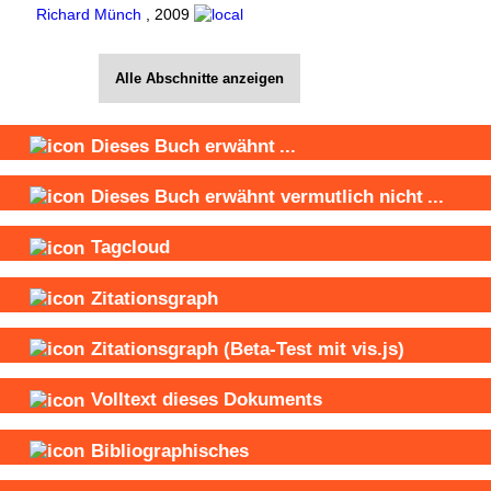
Richard Münch
,
2009
Alle Abschnitte anzeigen
Dieses Buch
erwähnt
...
Dieses Buch
erwähnt vermutlich nicht
...
Tagcloud
Zitationsgraph
Zitationsgraph
(Beta-Test mit vis.js)
Volltext dieses Dokuments
Bibliographisches