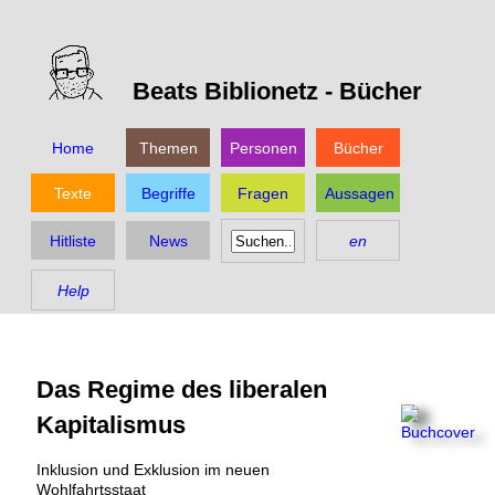
Beats Biblionetz -
Bücher
Home
Themen
Personen
Bücher
Texte
Begriffe
Fragen
Aussagen
Hitliste
News
en
Help
Das Regime des liberalen
Kapitalismus
Inklusion und Exklusion im neuen
Wohlfahrtsstaat