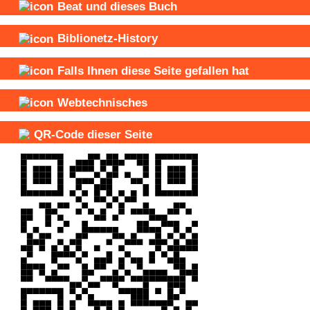
Beat und
dieses Buch
Biblionetz-History
Falls Ihnen diese Seite gefallen hat
Webtechnisches
QR-Code dieser Seite