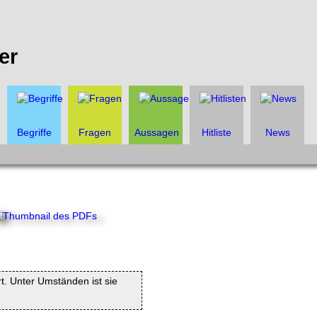
er
Begriffe
Fragen
Aussagen
Hitliste
News
rt. Unter Umständen ist sie