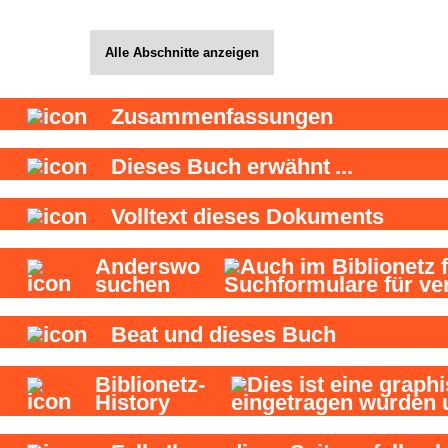
Alle Abschnitte anzeigen
Zusammenfassungen
Dieses Buch
erwähnt
...
Volltext dieses Dokuments
Anderswo
suchen
Beat und
dieses Buch
Biblionetz-
History