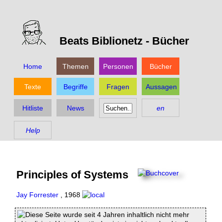
Beats Biblionetz -
Bücher
Home
Themen
Personen
Bücher
Texte
Begriffe
Fragen
Aussagen
Hitliste
News
en
Help
Principles of Systems
Jay Forrester
,
1968
Diese Seite wurde seit 4 Jahren inhaltlich nicht mehr