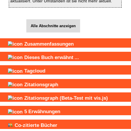
aktualisiert. Unter Umständen ist sie nicht mehr aktuell.
Alle Abschnitte anzeigen
Zusammenfassungen
Dieses Buch
erwähnt
...
Tagcloud
Zitationsgraph
Zitationsgraph
(Beta-Test mit vis.js)
5
Erwähnungen
Co-zitierte Bücher