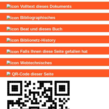
Volltext dieses Dokuments
Bibliographisches
Beat und
dieses Buch
Biblionetz-History
Falls Ihnen diese Seite gefallen hat
Webtechnisches
QR-Code dieser Seite