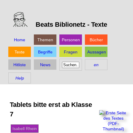
Beats Biblionetz -
Texte
Home
Themen
Personen
Bücher
Texte
Begriffe
Fragen
Aussagen
Hitliste
News
en
Help
Tablets bitte erst ab Klasse
7
Isabell Rhein