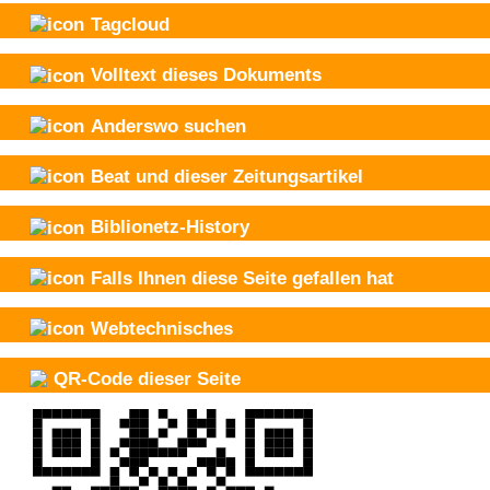
Tagcloud
Volltext dieses Dokuments
Anderswo suchen
Beat und
dieser Zeitungsartikel
Biblionetz-History
Falls Ihnen diese Seite gefallen hat
Webtechnisches
QR-Code dieser Seite