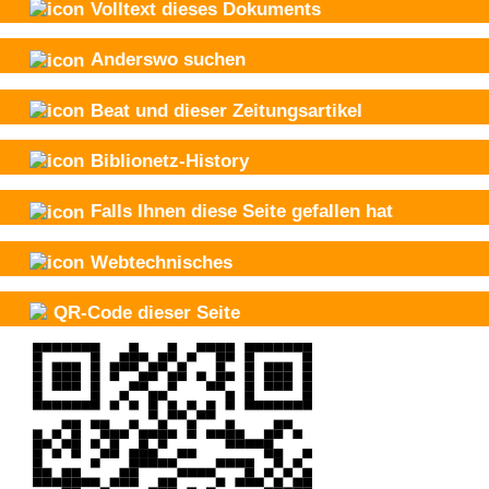
Volltext dieses Dokuments
Anderswo suchen
Beat und
dieser Zeitungsartikel
Biblionetz-History
Falls Ihnen diese Seite gefallen hat
Webtechnisches
QR-Code dieser Seite