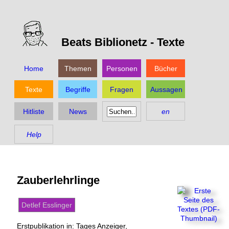
Beats Biblionetz -
Texte
Home
Themen
Personen
Bücher
Texte
Begriffe
Fragen
Aussagen
Hitliste
News
en
Help
Zauberlehrlinge
Detlef Esslinger
Erstpublikation in: Tages Anzeiger,