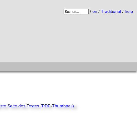
/
en
/
Traditional
/
help