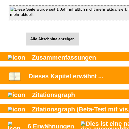
Diese Seite wurde seit 1 Jahr inhaltlich nicht mehr aktualisiert
mehr aktuell.
Alle Abschnitte anzeigen
Zusammenfassungen
Dieses Kapitel
erwähnt
...
Zitationsgraph
Zitationsgraph
(Beta-Test mit vis.
6
Erwähnungen