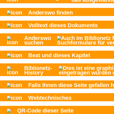
Anderswo finden
Volltext dieses Dokuments
Anderswo
suchen
Beat und
dieses Kapitel
Biblionetz-
History
Falls Ihnen diese Seite gefallen h
Webtechnisches
QR-Code dieser Seite