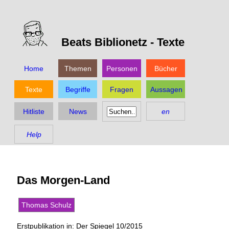
Beats Biblionetz -
Texte
Home
Themen
Personen
Bücher
Texte
Begriffe
Fragen
Aussagen
Hitliste
News
en
Help
Das Morgen-Land
Thomas Schulz
Erstpublikation in: Der Spiegel 10/2015