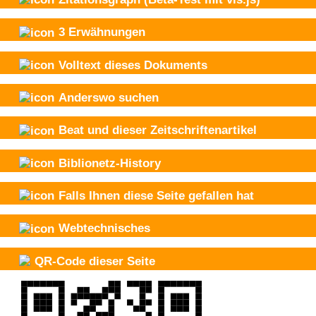
3
Erwähnungen
Volltext dieses Dokuments
Anderswo suchen
Beat und
dieser Zeitschriftenartikel
Biblionetz-History
Falls Ihnen diese Seite gefallen hat
Webtechnisches
QR-Code dieser Seite