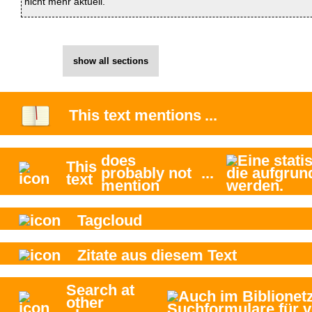
nicht mehr aktuell.
show all sections
This text
mentions
...
does
This
probably not
...
text
mention
Tagcloud
Zitate aus diesem Text
Search at
other