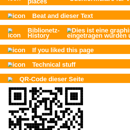
places
Beat and
dieser Text
Biblionetz-
History
If you liked this page
Technical stuff
QR-Code dieser Seite