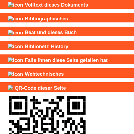
Volltext dieses Dokuments
Bibliographisches
Beat und
dieses Buch
Biblionetz-History
Falls Ihnen diese Seite gefallen hat
Webtechnisches
QR-Code dieser Seite