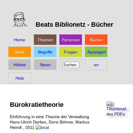
Beats Biblionetz -
Bücher
Home
Themen
Personen
Bücher
Texte
Begriffe
Fragen
Aussagen
Hitliste
News
en
Help
Bürokratietheorie
Einführung in eine Theorie der Verwaltung
Hans-Ulrich Derlien
,
Doris Böhme
,
Markus
Heindl
,
2011