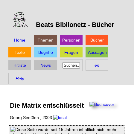
Beats Biblionetz -
Bücher
Home
Themen
Personen
Bücher
Texte
Begriffe
Fragen
Aussagen
Hitliste
News
en
Help
Die Matrix entschlüsselt
Georg Seeßlen
,
2003
Diese Seite wurde seit 15 Jahren inhaltlich nicht mehr