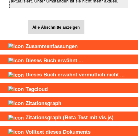
aktualisiert. Unter Umständen ist sie nicht mehr aktuell.
Alle Abschnitte anzeigen
Zusammenfassungen
Dieses Buch
erwähnt
...
Dieses Buch
erwähnt vermutlich nicht
...
Tagcloud
Zitationsgraph
Zitationsgraph
(Beta-Test mit vis.js)
Volltext dieses Dokuments