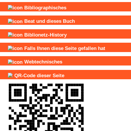
Bibliographisches
Beat und
dieses Buch
Biblionetz-History
Falls Ihnen diese Seite gefallen hat
Webtechnisches
QR-Code dieser Seite