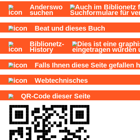
Anderswo
suchen
Beat und
dieses Buch
Biblionetz-
History
Falls Ihnen diese Seite gefallen h
Webtechnisches
QR-Code dieser Seite