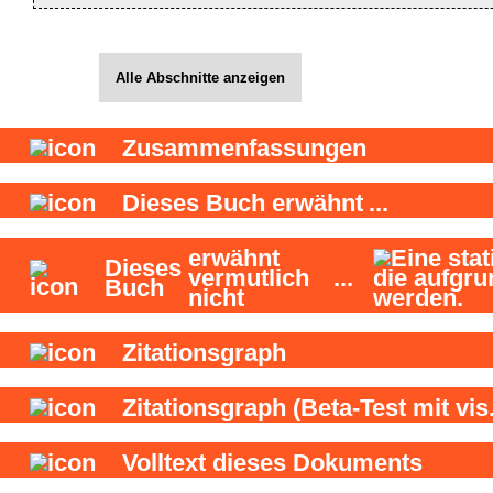
Alle Abschnitte anzeigen
Zusammenfassungen
Dieses Buch
erwähnt
...
erwähnt
Dieses
vermutlich
...
Buch
nicht
Zitationsgraph
Zitationsgraph
(Beta-Test mit vis.
Volltext dieses Dokuments