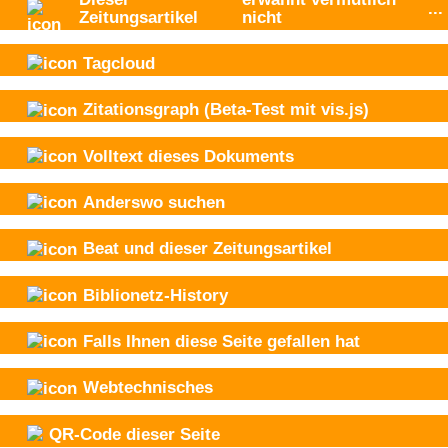
...
Zeitungsartikel
nicht
Tagcloud
Zitationsgraph
(Beta-Test mit vis.js)
Volltext dieses Dokuments
Anderswo suchen
Beat und
dieser Zeitungsartikel
Biblionetz-History
Falls Ihnen diese Seite gefallen hat
Webtechnisches
QR-Code dieser Seite