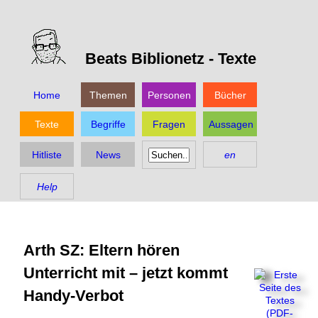
Beats Biblionetz -
Texte
Home
Themen
Personen
Bücher
Texte
Begriffe
Fragen
Aussagen
Hitliste
News
en
Help
Arth SZ: Eltern hören
Unterricht mit – jetzt kommt
Handy-Verbot