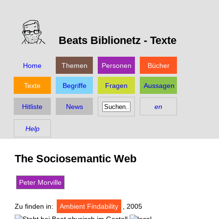
Beats Biblionetz -
Texte
Home
Themen
Personen
Bücher
Texte
Begriffe
Fragen
Aussagen
Hitliste
News
en
Help
The Sociosemantic Web
Peter Morville
Zu finden in:
Ambient Findability
, 2005