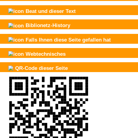
Beat und
dieser Text
Biblionetz-History
Falls Ihnen diese Seite gefallen hat
Webtechnisches
QR-Code dieser Seite