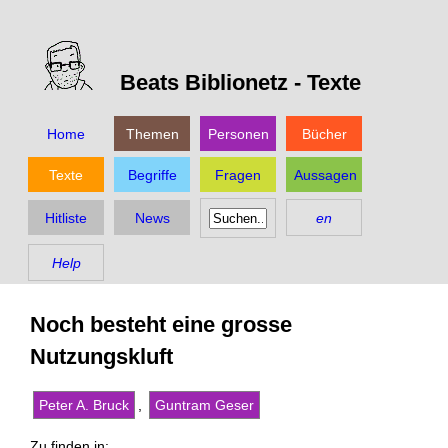
Beats Biblionetz -
Texte
Home
Themen
Personen
Bücher
Texte
Begriffe
Fragen
Aussagen
Hitliste
News
en
Help
Noch besteht eine grosse
Nutzungskluft
Peter A. Bruck
,
Guntram Geser
Zu finden in: