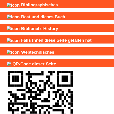
Bibliographisches
Beat und
dieses Buch
Biblionetz-History
Falls Ihnen diese Seite gefallen hat
Webtechnisches
QR-Code dieser Seite