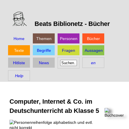
Beats Biblionetz -
Bücher
Home
Themen
Personen
Bücher
Texte
Begriffe
Fragen
Aussagen
Hitliste
News
en
Help
Computer, Internet & Co. im
Deutschunterricht ab Klasse 5