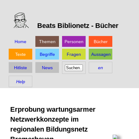
Beats Biblionetz -
Bücher
Home
Themen
Personen
Bücher
Texte
Begriffe
Fragen
Aussagen
Hitliste
News
en
Help
Erprobung wartungsarmer
Netzwerkkonzepte im
regionalen Bildungsnetz