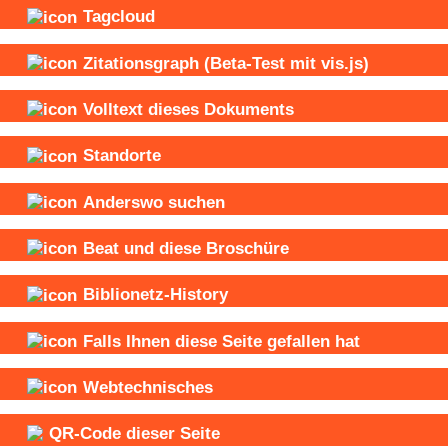
Tagcloud
Zitationsgraph
(Beta-Test mit vis.js)
Volltext dieses Dokuments
Standorte
Anderswo suchen
Beat und
diese Broschüre
Biblionetz-History
Falls Ihnen diese Seite gefallen hat
Webtechnisches
QR-Code dieser Seite