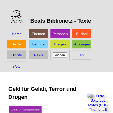
Beats Biblionetz -
Texte
Home
Themen
Personen
Bücher
Texte
Begriffe
Fragen
Aussagen
Hitliste
News
en
Help
Geld für Gelati, Terror und
Drogen
Enrico Kampmann