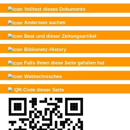
Volltext dieses Dokuments
Anderswo suchen
Beat und
dieser Zeitungsartikel
Biblionetz-History
Falls Ihnen diese Seite gefallen hat
Webtechnisches
QR-Code dieser Seite