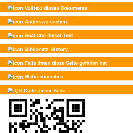
Volltext dieses Dokuments
Anderswo suchen
Beat und
dieser Text
Biblionetz-History
Falls Ihnen diese Seite gefallen hat
Webtechnisches
QR-Code dieser Seite