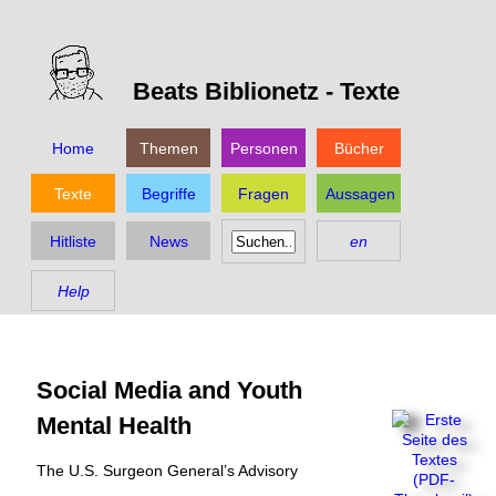
Beats Biblionetz -
Texte
Home
Themen
Personen
Bücher
Texte
Begriffe
Fragen
Aussagen
Hitliste
News
en
Help
Social Media and Youth
Mental Health
The U.S. Surgeon General’s Advisory