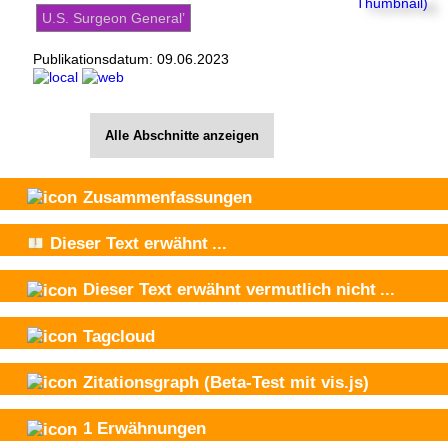
U.S. Surgeon General’
Publikationsdatum:
09.06.2023
Alle Abschnitte anzeigen
Zusammenfassungen
Dieser Text
erwähnt
...
Dieser Text
erwähnt vermutlich nicht
...
Tagcloud
Zitationsgraph
(Beta-Test mit vis.js)
1
Erwähnungen