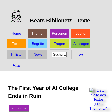
Beats Biblionetz -
Texte
Home
Themen
Personen
Bücher
Texte
Begriffe
Fragen
Aussagen
Hitliste
News
en
Help
The First Year of AI College
Ends in Ruin
Ian Bogost