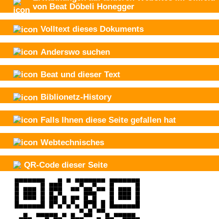
von Beat Döbeli Honegger
Volltext dieses Dokuments
Anderswo suchen
Beat und
dieser Text
Biblionetz-History
Falls Ihnen diese Seite gefallen hat
Webtechnisches
QR-Code dieser Seite