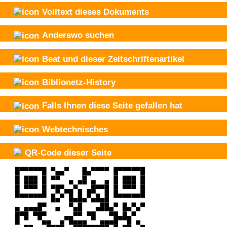
Volltext dieses Dokuments
Anderswo suchen
Beat und
dieser Zeitschriftenartikel
Biblionetz-History
Falls Ihnen diese Seite gefallen hat
Webtechnisches
QR-Code dieser Seite