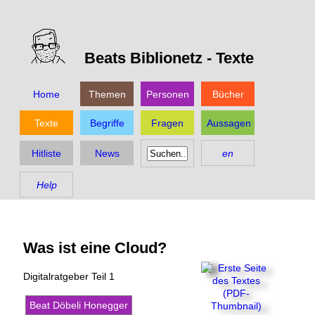
Beats Biblionetz -
Texte
Home
Themen
Personen
Bücher
Texte
Begriffe
Fragen
Aussagen
Hitliste
News
en
Help
Was ist eine Cloud?
Digitalratgeber Teil 1
Beat Döbeli Honegger