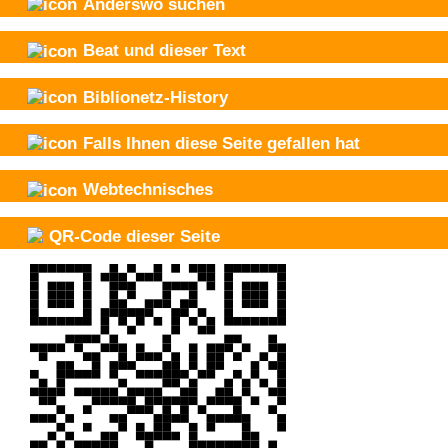
Anderswo suchen
Beat und
dieser Text
Biblionetz-History
Falls Ihnen diese Seite gefallen hat
Webtechnisches
QR-Code dieser Seite