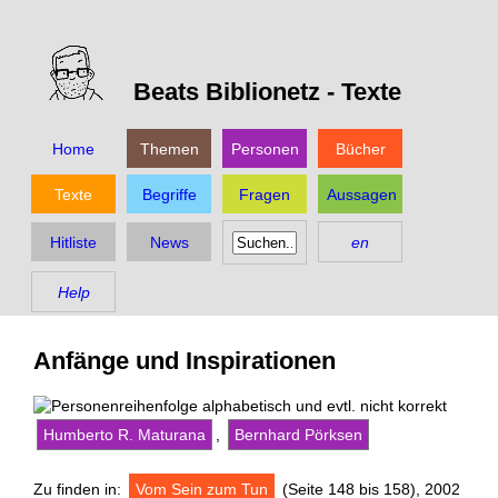
Beats Biblionetz -
Texte
Home
Themen
Personen
Bücher
Texte
Begriffe
Fragen
Aussagen
Hitliste
News
en
Help
Anfänge und Inspirationen
Humberto R. Maturana
,
Bernhard Pörksen
Zu finden in:
Vom Sein zum Tun
(Seite 148 bis 158), 2002