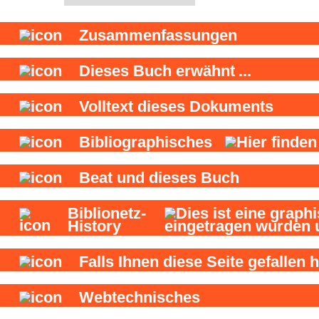
Zusammenfassungen
Dieses Buch
erwähnt
...
Volltext dieses Dokuments
Bibliographisches
Beat und
dieses Buch
Biblionetz-
History
Falls Ihnen diese Seite gefallen h
Webtechnisches