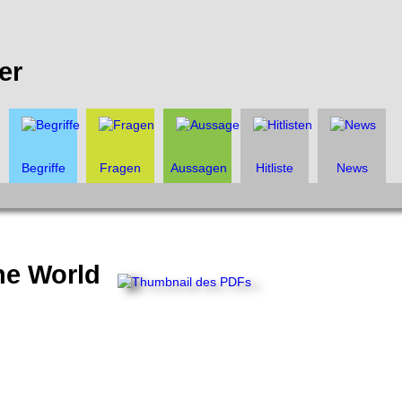
er
Begriffe
Fragen
Aussagen
Hitliste
News
ne World