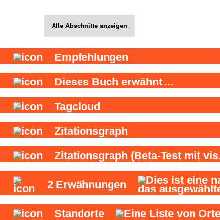
Alle Abschnitte anzeigen
Empfehlungen
Dieses Buch
erwähnt
...
Tagcloud
Zitationsgraph
Zitationsgraph
(Beta-Test mit vis.
2
Erwähnungen
Standorte