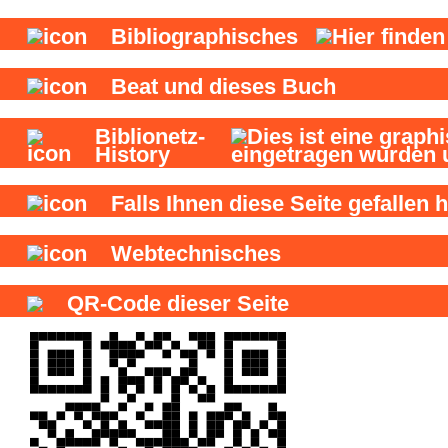
Bibliographisches
Beat und
dieses Buch
Biblionetz-
History
Falls Ihnen diese Seite gefallen h
Webtechnisches
QR-Code dieser Seite