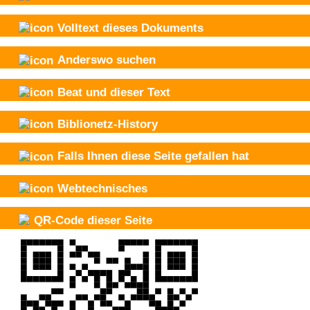
Volltext dieses Dokuments
Anderswo suchen
Beat und
dieser Text
Biblionetz-History
Falls Ihnen diese Seite gefallen hat
Webtechnisches
QR-Code dieser Seite