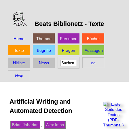
Beats Biblionetz -
Texte
Home
Themen
Personen
Bücher
Texte
Begriffe
Fragen
Aussagen
Hitliste
News
en
Help
Artificial Writing and
Automated Detection
Brian Jabarian
,
Alex Imas