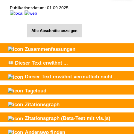
Publikationsdatum:
01.09.2025
Alle Abschnitte anzeigen
Zusammenfassungen
Dieser Text
erwähnt
...
Dieser Text
erwähnt vermutlich nicht
...
Tagcloud
Zitationsgraph
Zitationsgraph
(Beta-Test mit vis.js)
Anderswo finden