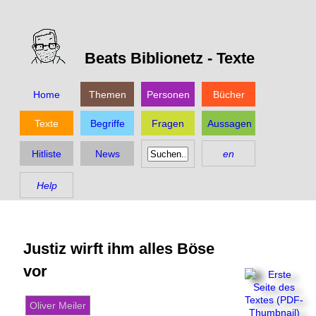
Beats Biblionetz -
Texte
Home
Themen
Personen
Bücher
Texte
Begriffe
Fragen
Aussagen
Hitliste
News
en
Help
Justiz wirft ihm alles Böse
vor
Oliver Meiler