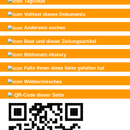
Tagcloud
Volltext dieses Dokuments
Anderswo suchen
Beat und
dieser Zeitungsartikel
Biblionetz-History
Falls Ihnen diese Seite gefallen hat
Webtechnisches
QR-Code dieser Seite