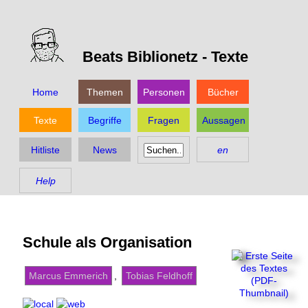
Beats Biblionetz -
Texte
Home
Themen
Personen
Bücher
Texte
Begriffe
Fragen
Aussagen
Hitliste
News
en
Help
Schule als Organisation
Marcus Emmerich
,
Tobias Feldhoff