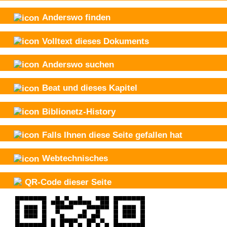
Anderswo finden
Volltext dieses Dokuments
Anderswo suchen
Beat und
dieses Kapitel
Biblionetz-History
Falls Ihnen diese Seite gefallen hat
Webtechnisches
QR-Code dieser Seite