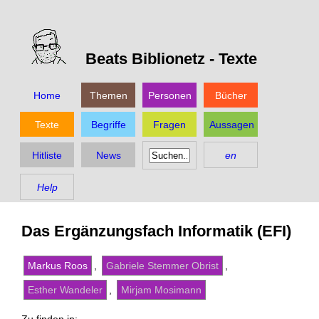
Beats Biblionetz -
Texte
Home
Themen
Personen
Bücher
Texte
Begriffe
Fragen
Aussagen
Hitliste
News
en
Help
Das Ergänzungsfach Informatik (EFI)
Markus Roos
,
Gabriele Stemmer Obrist
,
Esther Wandeler
,
Mirjam Mosimann
Zu finden in: