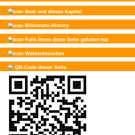
Beat und
dieses Kapitel
Biblionetz-History
Falls Ihnen diese Seite gefallen hat
Webtechnisches
QR-Code dieser Seite