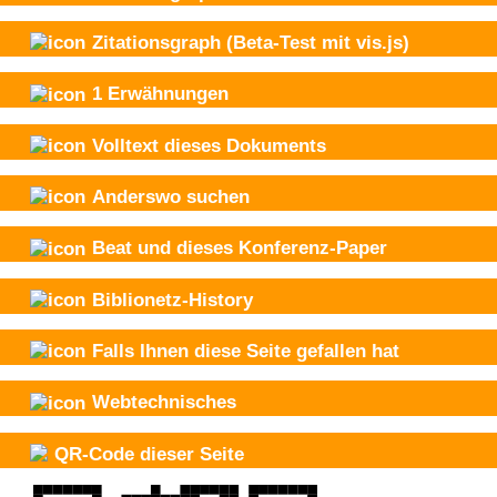
Zitationsgraph
(Beta-Test mit vis.js)
1
Erwähnungen
Volltext dieses Dokuments
Anderswo suchen
Beat und
dieses Konferenz-Paper
Biblionetz-History
Falls Ihnen diese Seite gefallen hat
Webtechnisches
QR-Code dieser Seite