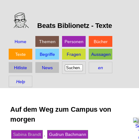
Beats Biblionetz -
Texte
Home
Themen
Personen
Bücher
Texte
Begriffe
Fragen
Aussagen
Hitliste
News
en
Help
Auf dem Weg zum Campus von
morgen
Sabina Brandt
,
Gudrun Bachmann