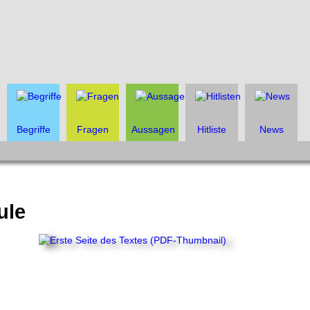
Begriffe
Fragen
Aussagen
Hitliste
News
ule