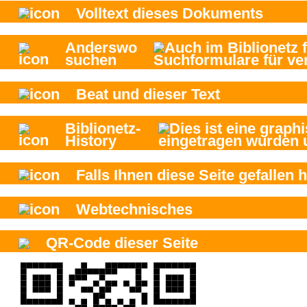
Volltext dieses Dokuments
Anderswo
suchen
Beat und
dieser Text
Biblionetz-
History
Falls Ihnen diese Seite gefallen h
Webtechnisches
QR-Code dieser Seite