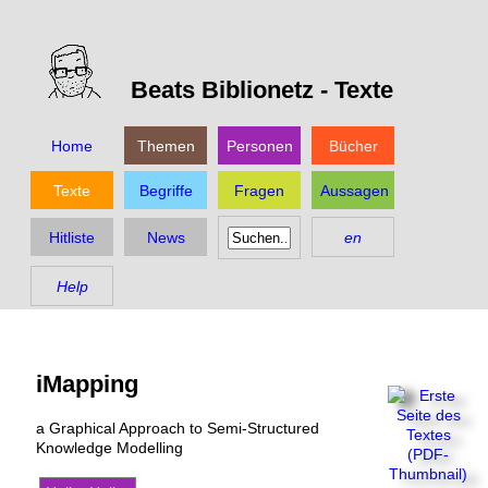
Beats Biblionetz -
Texte
Home
Themen
Personen
Bücher
Texte
Begriffe
Fragen
Aussagen
Hitliste
News
en
Help
iMapping
a Graphical Approach to Semi-Structured
Knowledge Modelling