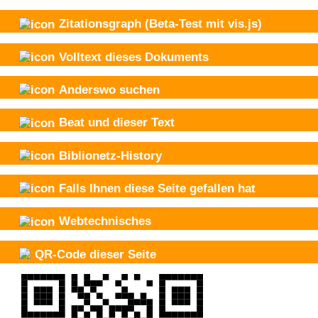
Zitationsgraph
(Beta-Test mit vis.js)
Volltext dieses Dokuments
Anderswo suchen
Beat und
dieser Text
Biblionetz-History
Falls Ihnen diese Seite gefallen hat
Webtechnisches
QR-Code dieser Seite