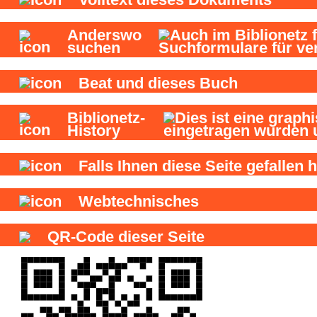
Anderswo
suchen
Beat und
dieses Buch
Biblionetz-
History
Falls Ihnen diese Seite gefallen h
Webtechnisches
QR-Code dieser Seite