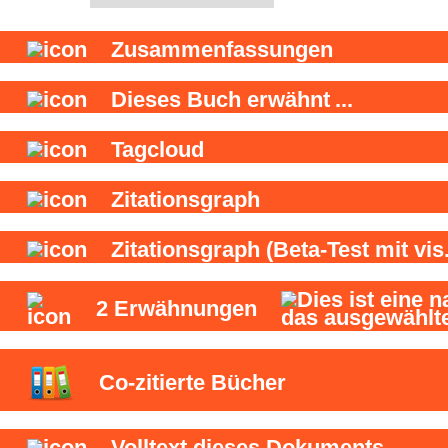
Zusammenfassungen
Dieses Buch
erwähnt
...
Tagcloud
Zitationsgraph
Zitationsgraph
(Beta-Test mit vis.
2
Erwähnungen
Co-zitierte Bücher
Volltext dieses Dokuments