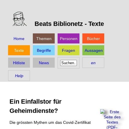
Beats Biblionetz -
Texte
Home
Themen
Personen
Bücher
Texte
Begriffe
Fragen
Aussagen
Hitliste
News
en
Help
Ein Einfallstor für
Geheimdienste?
Die grössten Mythen um das Covid-Zertifikat