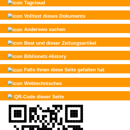
Tagcloud
Volltext dieses Dokuments
Anderswo suchen
Beat und
dieser Zeitungsartikel
Biblionetz-History
Falls Ihnen diese Seite gefallen hat
Webtechnisches
QR-Code dieser Seite