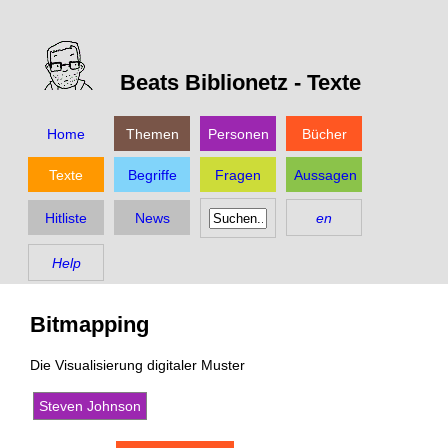
Beats Biblionetz -
Texte
Home
Themen
Personen
Bücher
Texte
Begriffe
Fragen
Aussagen
Hitliste
News
en
Help
Bitmapping
Die Visualisierung digitaler Muster
Steven Johnson