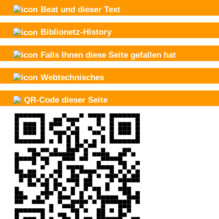
Beat und
dieser Text
Biblionetz-History
Falls Ihnen diese Seite gefallen hat
Webtechnisches
QR-Code dieser Seite