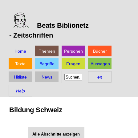
Beats Biblionetz
-
Zeitschriften
Home
Themen
Personen
Bücher
Texte
Begriffe
Fragen
Aussagen
Hitliste
News
en
Help
Bildung Schweiz