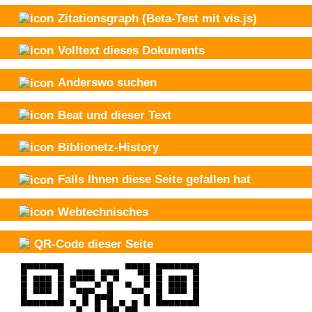
Zitationsgraph
(Beta-Test mit vis.js)
Volltext dieses Dokuments
Anderswo suchen
Beat und
dieser Text
Biblionetz-History
Falls Ihnen diese Seite gefallen hat
Webtechnisches
QR-Code dieser Seite