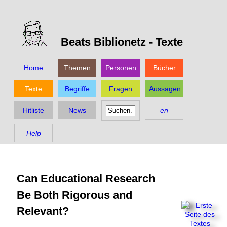
Beats Biblionetz -
Texte
Home
Themen
Personen
Bücher
Texte
Begriffe
Fragen
Aussagen
Hitliste
News
en
Help
Can Educational Research
Be Both Rigorous and
Relevant?