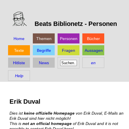
Beats Biblionetz -
Personen
Home
Themen
Personen
Bücher
Texte
Begriffe
Fragen
Aussagen
Hitliste
News
en
Help
Erik Duval
Dies ist
keine offizielle Homepage
von Erik Duval, E-Mails an
Erik Duval sind hier nicht möglich!
This is
not an official homepage
of Erik Duval and it is not
possible to contact Erik Duval here!