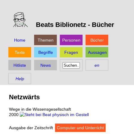
Beats Biblionetz -
Bücher
Home
Themen
Personen
Bücher
Texte
Begriffe
Fragen
Aussagen
Hitliste
News
en
Help
Netzwärts
Wege in die Wissensgesellschaft
2000
Ausgabe der Zeitschrift
Computer und Unterricht