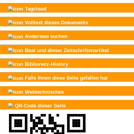
Tagcloud
Volltext dieses Dokuments
Anderswo suchen
Beat und
dieser Zeitschriftenartikel
Biblionetz-History
Falls Ihnen diese Seite gefallen hat
Webtechnisches
QR-Code dieser Seite