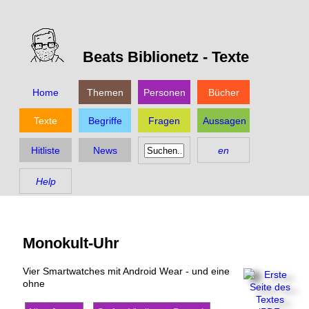
Beats Biblionetz -
Texte
Home
Themen
Personen
Bücher
Texte
Begriffe
Fragen
Aussagen
Hitliste
News
en
Help
Monokult-Uhr
Vier Smartwatches mit Android Wear - und eine
ohne