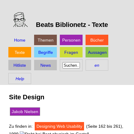
Beats Biblionetz -
Texte
Home
Themen
Personen
Bücher
Texte
Begriffe
Fragen
Aussagen
Hitliste
News
en
Help
Site Design
Jakob Nielsen
Zu finden in:
Designing Web Usability
(Seite 162 bis 261),
1999