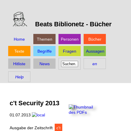
Beats Biblionetz -
Bücher
Home
Themen
Personen
Bücher
Texte
Begriffe
Fragen
Aussagen
Hitliste
News
en
Help
c't Security 2013
01.07.2013
Ausgabe der Zeitschrift
c't