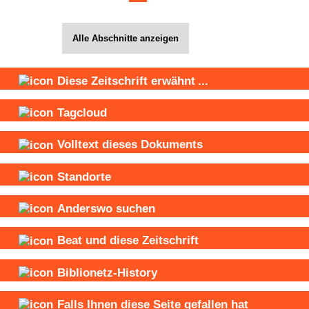
Alle Abschnitte anzeigen
Diese Zeitschrift
erwähnt
...
Tagcloud
Volltext dieses Dokuments
Standorte
Anderswo suchen
Beat und
diese Zeitschrift
Biblionetz-History
Falls Ihnen diese Seite gefallen hat