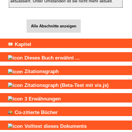
aktualisiert. Unter Umständen ist sie nicht mehr aktuell.
Alle Abschnitte anzeigen
Kapitel
Dieses Buch
erwähnt
...
Zitationsgraph
Zitationsgraph
(Beta-Test mit vis.js)
3
Erwähnungen
Co-zitierte Bücher
Volltext dieses Dokuments