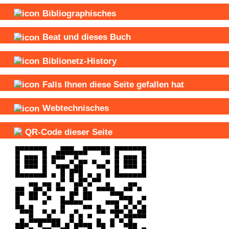
Bibliographisches
Beat und
dieses Buch
Biblionetz-History
Falls Ihnen diese Seite gefallen hat
Webtechnisches
QR-Code dieser Seite