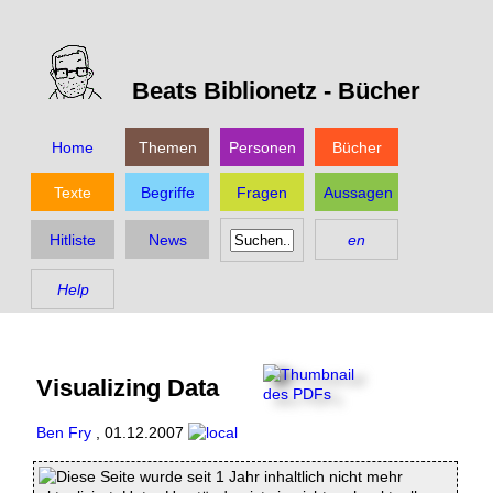
Beats Biblionetz -
Bücher
Home
Themen
Personen
Bücher
Texte
Begriffe
Fragen
Aussagen
Hitliste
News
en
Help
Visualizing Data
Ben Fry
,
01.12.2007
Diese Seite wurde seit 1 Jahr inhaltlich nicht mehr