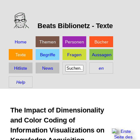
Beats Biblionetz -
Texte
Home
Themen
Personen
Bücher
Texte
Begriffe
Fragen
Aussagen
Hitliste
News
en
Help
The Impact of Dimensionality
and Color Coding of
Information Visualizations on