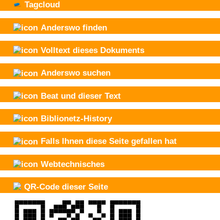
Tagcloud
Anderswo finden
Volltext dieses Dokuments
Anderswo suchen
Beat und
dieser Text
Biblionetz-History
Falls Ihnen diese Seite gefallen hat
Webtechnisches
QR-Code dieser Seite