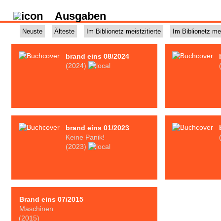
Ausgaben
Neuste
Älteste
Im Biblionetz meistzitierte
Im Biblionetz me
brand eins 08/2024
(2024)
brand eins 01/2023
Keine Panik!
(2023)
Brand eins 07/2015
Maschinen
(2015)