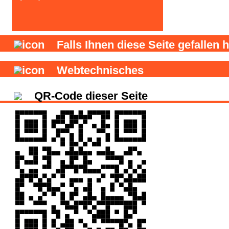
Falls Ihnen diese Seite gefallen h
Webtechnisches
QR-Code dieser Seite