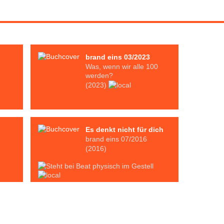
brand eins 03/2023
Was, wenn wir alle 100
werden?
(2023)
Es denkt nicht für dich
brand eins 07/2016
(2016)