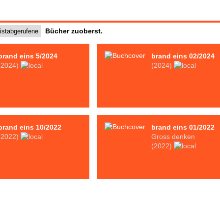
Bücher
zuoberst
.
istabgerufene
brand eins 5/2024
brand eins 02/2024
(2024)
(2024)
brand eins 10/2022
brand eins 01/2022
(2022)
Gross denken
(2022)