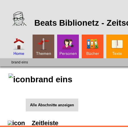
Beats Biblionetz -
Zeits
Home
Themen
Personen
Bücher
Texte
brand eins
brand eins
Alle Abschnitte anzeigen
Zeitleiste