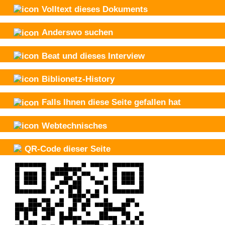
Volltext dieses Dokuments
Anderswo suchen
Beat und
dieses Interview
Biblionetz-History
Falls Ihnen diese Seite gefallen hat
Webtechnisches
QR-Code dieser Seite