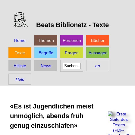
Beats Biblionetz -
Texte
Home
Themen
Personen
Bücher
Texte
Begriffe
Fragen
Aussagen
Hitliste
News
en
Help
«Es ist Jugendlichen meist
unmöglich, abends früh
genug einzuschlafen»