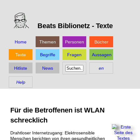
Beats Biblionetz -
Texte
Home
Themen
Personen
Bücher
Texte
Begriffe
Fragen
Aussagen
Hitliste
News
en
Help
Für die Betroffenen ist WLAN
schrecklich
Drahtloser Internetzugang: Elektrosensible
Menschen berichten von ihren gesundheitlichen