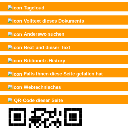
Tagcloud
Volltext dieses Dokuments
Anderswo suchen
Beat und
dieser Text
Biblionetz-History
Falls Ihnen diese Seite gefallen hat
Webtechnisches
QR-Code dieser Seite