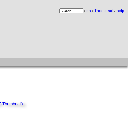
/
en
/
Traditional
/
help