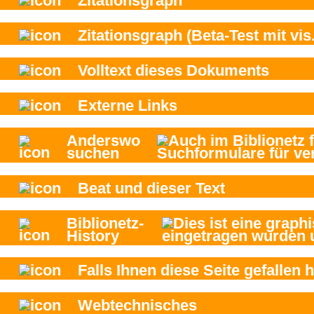
Zitationsgraph
Zitationsgraph
(Beta-Test mit vis.
Volltext dieses Dokuments
Externe Links
Anderswo
suchen
Beat und
dieser Text
Biblionetz-
History
Falls Ihnen diese Seite gefallen h
Webtechnisches